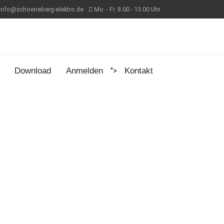
info@schoeneberg-elektro.de
Mo. - Fr. 8.00 - 13.00 Uhr
Download
Anmelden
">
Kontakt