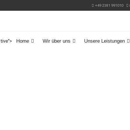
+49 2381 991010
tive">
Home
Wir über uns
Unsere Leistungen
ahren.
hnell
Durchführung
heit
r wichtig !