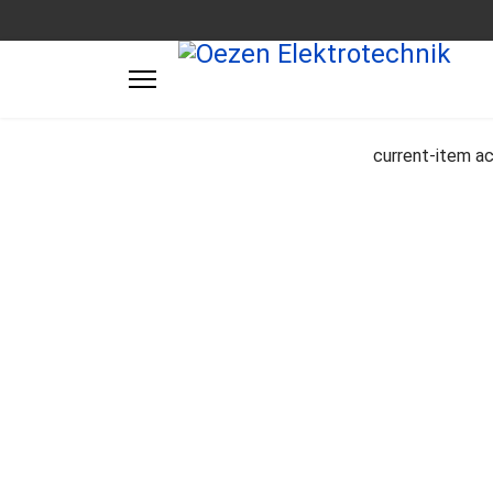
Wir als Elektro-Profi garantieren
current-item ac
Ihnen beste Qualität seit über 45 J
Unsere Fachleute kümmern sich sc
und zuverlässig um Planung und 
Wir setzen auf Qualität und Sicher
Denn Ihre Zufriedenheit ist uns seh